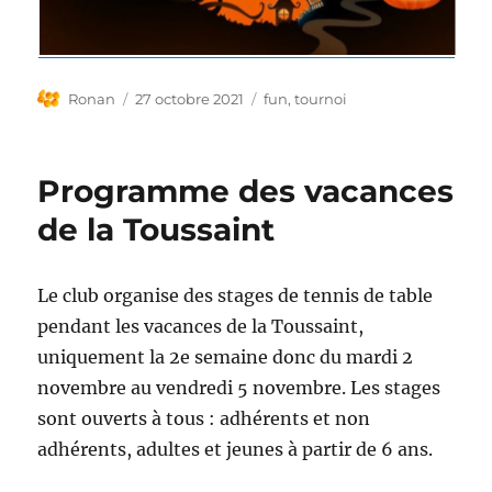
Auteur
Publié
Étiquettes
Ronan
27 octobre 2021
fun
,
tournoi
le
Programme des vacances
de la Toussaint
Le club organise des stages de tennis de table
pendant les vacances de la Toussaint,
uniquement la 2e semaine donc du mardi 2
novembre au vendredi 5 novembre. Les stages
sont ouverts à tous : adhérents et non
adhérents, adultes et jeunes à partir de 6 ans.