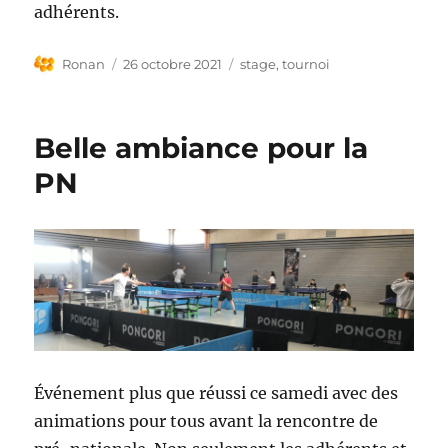
adhérents.
Auteur
Publié
Étiquettes
Ronan
26 octobre 2021
stage
,
tournoi
le
Belle ambiance pour la
PN
Événement plus que réussi ce samedi avec des
animations pour tous avant la rencontre de