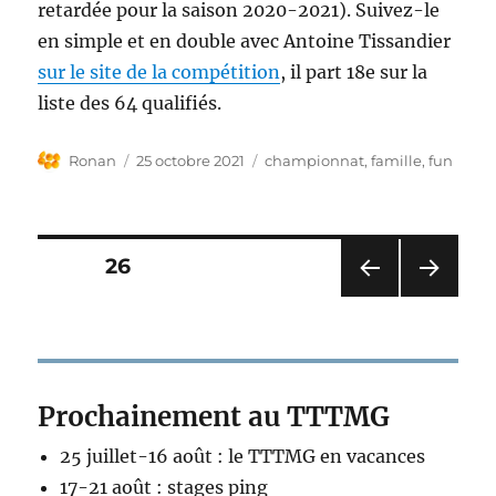
retardée pour la saison 2020-2021). Suivez-le
en simple et en double avec Antoine Tissandier
sur le site de la compétition
, il part 18e sur la
liste des 64 qualifiés.
Auteur
Publié
Étiquettes
Ronan
25 octobre 2021
championnat
,
famille
,
fun
le
Pagination
PAGE
26
PAG
PAG
des
E
E
PRÉ
SUIV
publications
CÉD
ANT
ENT
E
Prochainement au TTTMG
E
25 juillet-16 août : le TTTMG en vacances
17-21 août : stages ping