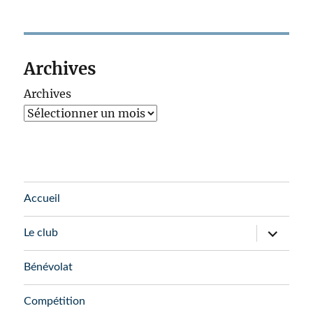
Archives
Archives
Accueil
ouvrir
Le club
le
sous-
menu
Bénévolat
Compétition