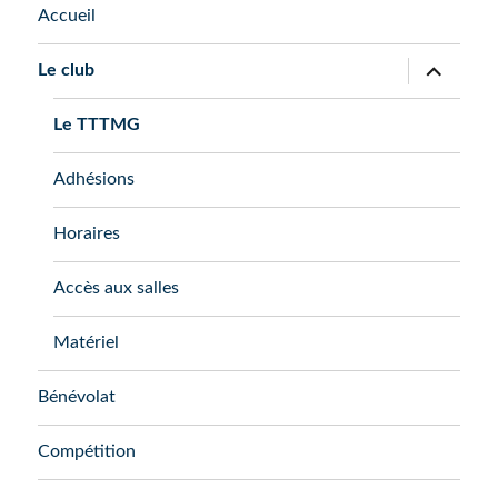
Accueil
ouvrir
Le club
le
sous-
menu
Le TTTMG
Adhésions
Horaires
Accès aux salles
Matériel
Bénévolat
Compétition