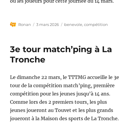
ou les joueurs pour cette journée du 14 mars.
Auteur
Publié
Étiquettes
Ronan
3 mars 2026
benevole
,
compétition
le
3e tour match’ping à La
Tronche
Le dimanche 22 mars, le TTTMG accueille le 3e
tour de la compétition match’ping, première
compétition pour les jeunes jusqu’à 14 ans.
Comme lors des 2 premiers tours, les plus
jeunes joueront au Touvet et les plus grands
joueront à la Maison des sports de La Tronche.