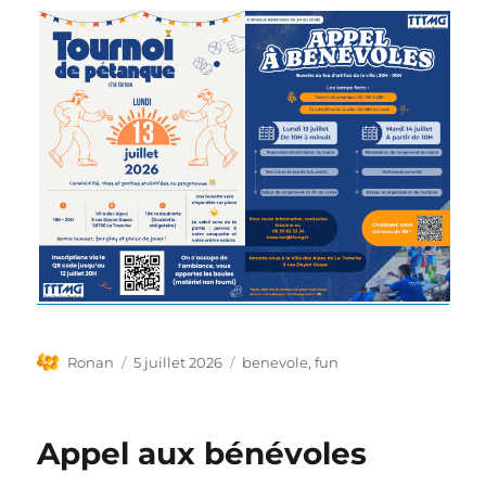
Auteur
Publié
Étiquettes
Ronan
5 juillet 2026
benevole
,
fun
le
Appel aux bénévoles