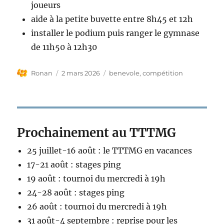
joueurs
aide à la petite buvette entre 8h45 et 12h
installer le podium puis ranger le gymnase
de 11h50 à 12h30
Auteur
Publié
Étiquettes
Ronan
2 mars 2026
benevole
,
compétition
le
Prochainement au TTTMG
25 juillet-16 août : le TTTMG en vacances
17-21 août : stages ping
19 août : tournoi du mercredi à 19h
24-28 août : stages ping
26 août : tournoi du mercredi à 19h
31 août-4 septembre : reprise pour les