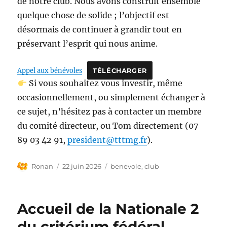
de notre club. Nous avons construit ensemble
quelque chose de solide ; l’objectif est
désormais de continuer à grandir tout en
préservant l’esprit qui nous anime.
Appel aux bénévoles
TÉLÉCHARGER
Si vous souhaitez vous investir, même
occasionnellement, ou simplement échanger à
ce sujet, n’hésitez pas à contacter un membre
du comité directeur, ou Tom directement (07
89 03 42 91,
president@tttmg.fr
).
Auteur
Publié
Étiquettes
Ronan
22 juin 2026
benevole
,
club
le
Accueil de la Nationale 2
du critérium fédéral