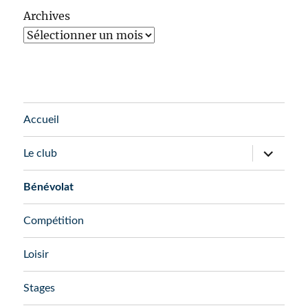
Archives
Accueil
ouvrir
Le club
le
sous-
menu
Bénévolat
Compétition
Loisir
Stages