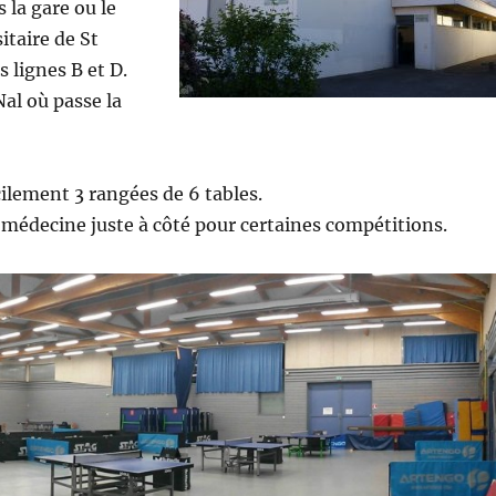
 la gare ou le
itaire de St
 lignes B et D.
al où passe la
cilement 3 rangées de 6 tables.
e médecine juste à côté pour certaines compétitions.