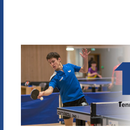
TTTMG
Tennis de Table de La Tronche Meylan Grenoble