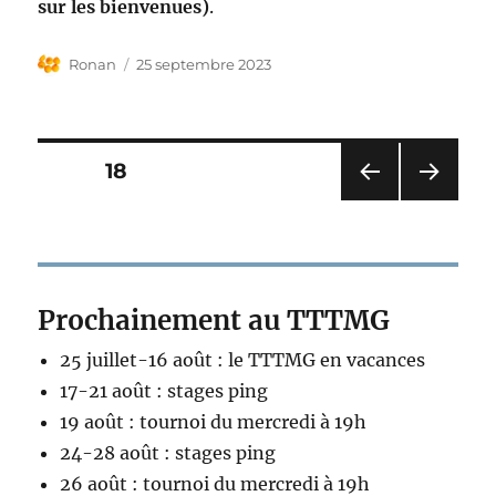
sur les bienvenues)
.
Auteur
Publié
Ronan
25 septembre 2023
le
Pagination
PAGE
18
PAG
PAG
des
E
E
PRÉ
SUIV
publications
CÉD
ANT
ENT
E
Prochainement au TTTMG
E
25 juillet-16 août : le TTTMG en vacances
17-21 août : stages ping
19 août : tournoi du mercredi à 19h
24-28 août : stages ping
26 août : tournoi du mercredi à 19h