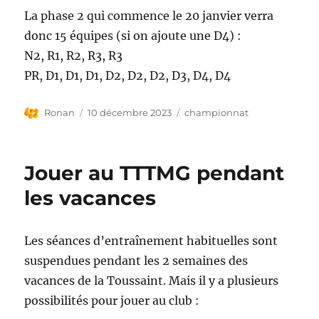
La phase 2 qui commence le 20 janvier verra
donc 15 équipes (si on ajoute une D4) :
N2, R1, R2, R3, R3
PR, D1, D1, D1, D2, D2, D2, D3, D4, D4
Auteur
Publié
Étiquettes
Ronan
10 décembre 2023
championnat
le
Jouer au TTTMG pendant
les vacances
Les séances d’entraînement habituelles sont
suspendues pendant les 2 semaines des
vacances de la Toussaint. Mais il y a plusieurs
possibilités pour jouer au club :