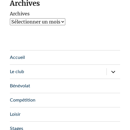
Archives
Archives
Accueil
ouvrir
Le club
le
sous-
menu
Bénévolat
Compétition
Loisir
Stages