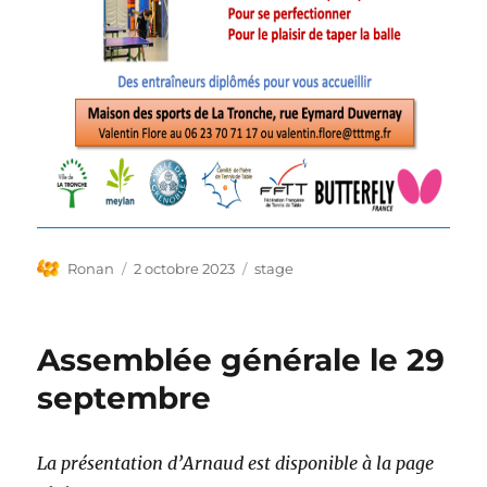
Auteur
Publié
Étiquettes
Ronan
2 octobre 2023
stage
le
Assemblée générale le 29
septembre
La présentation d’Arnaud est disponible à la page