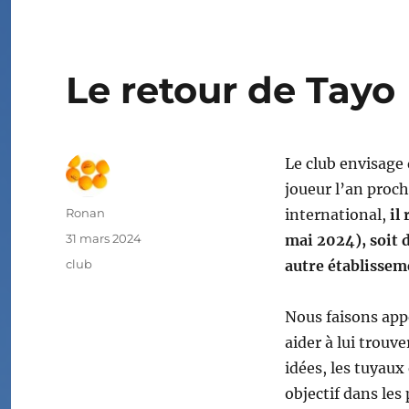
Le retour de Tayo
Le club envisag
joueur l’an proch
Auteur
Ronan
international,
il
Publié
31 mars 2024
mai 2024), soit 
le
Étiquettes
club
autre établisseme
Nous faisons appe
aider à lui trouv
idées, les tuyaux
objectif dans les