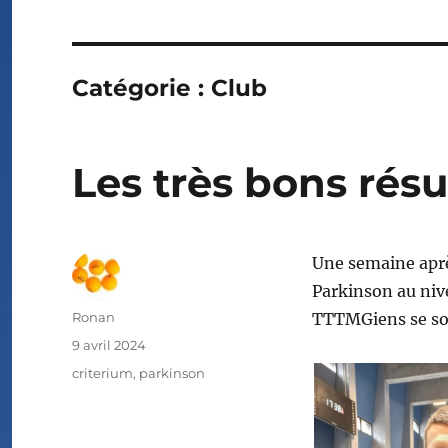
Catégorie :
Club
Les très bons résu
Une semaine aprè
Parkinson au nive
Auteur
Ronan
TTTMGiens se sont
Publié
9 avril 2024
le
Étiquettes
criterium
,
parkinson