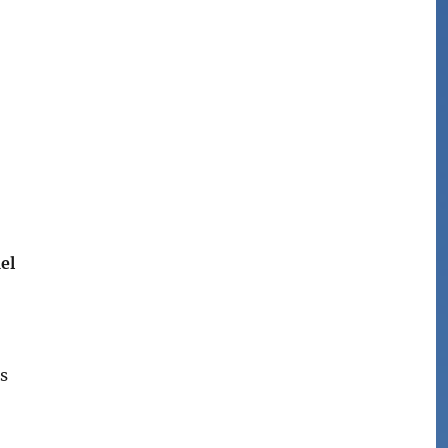
el
es