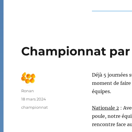
Championnat par
Déjà 5 journées s
moment de faire 
Auteur
Ronan
équipes.
Publié
18 mars 2024
le
Étiquettes
championnat
Nationale 2
: Ave
poule, notre équ
rencontre face au