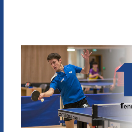
TTTMG
Tennis de Table de La Tronche Meylan Grenoble