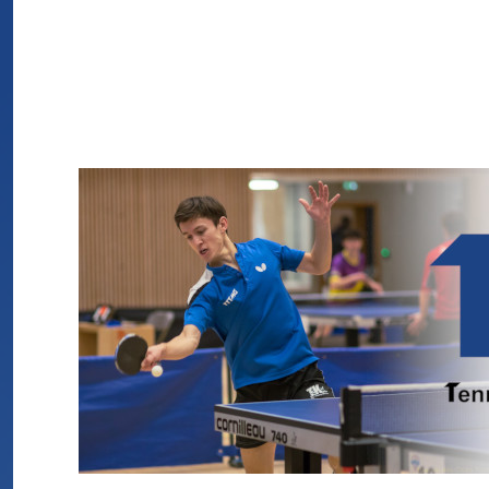
TTTMG
Tennis de Table de La Tronche Meylan Grenoble