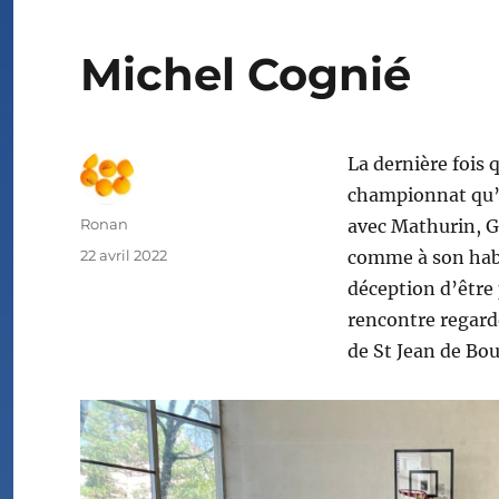
Michel Cognié
La dernière fois q
championnat qu’i
Auteur
Ronan
avec Mathurin, Gr
Publié
22 avril 2022
comme à son habit
le
déception d’être p
rencontre regard
de St Jean de Bo