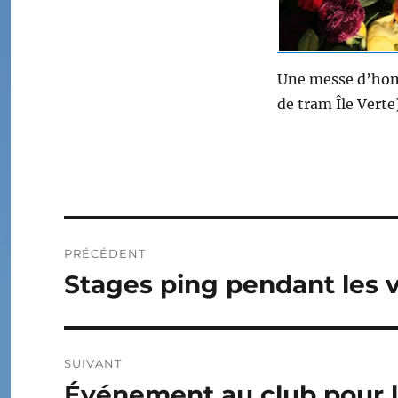
Une messe d’homm
de tram Île Verte
Navigation
PRÉCÉDENT
de
Stages ping pendant les v
Publication
précédente :
l’article
SUIVANT
Événement au club pour l
Publication