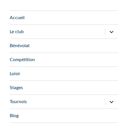
Accueil
ouvrir
Le club
le
sous-
menu
Bénévolat
Compétition
Loisir
Stages
ouvrir
Tournois
le
sous-
menu
Blog