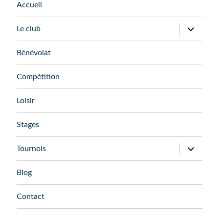
Accueil
ouvrir
Le club
le
sous-
menu
Bénévolat
Compétition
Loisir
Stages
ouvrir
Tournois
le
sous-
menu
Blog
Contact