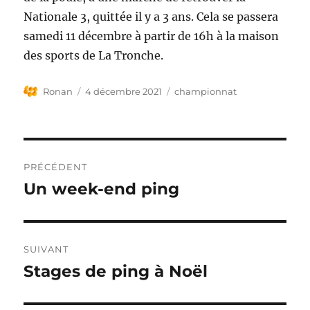
Nationale 3, quittée il y a 3 ans. Cela se passera
samedi 11 décembre à partir de 16h à la maison
des sports de La Tronche.
Auteur
Publié
Étiquettes
Ronan
4 décembre 2021
championnat
le
Navigation
PRÉCÉDENT
de
Un week-end ping
Publication
précédente :
l’article
SUIVANT
Stages de ping à Noël
Publication
suivante :