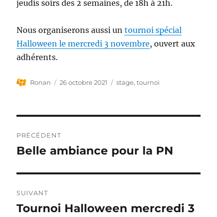
jeudis soirs des 2 semaines, de 18h à 21h.
Nous organiserons aussi un
tournoi spécial
Halloween le mercredi 3 novembre
, ouvert aux
adhérents.
Auteur
Publié
Étiquettes
Ronan
26 octobre 2021
stage
,
tournoi
le
Navigation
PRÉCÉDENT
de
Belle ambiance pour la PN
Publication
précédente :
l’article
SUIVANT
Tournoi Halloween mercredi 3
Publication