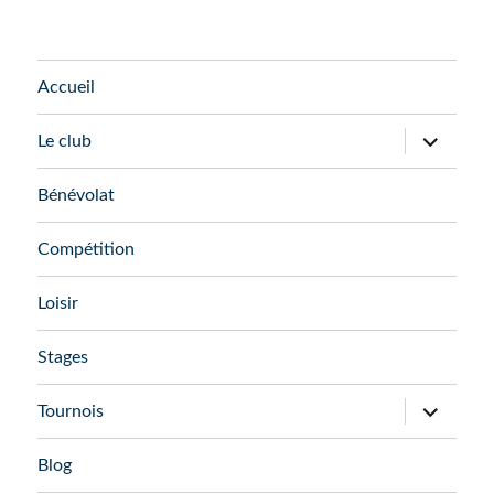
Accueil
ouvrir
Le club
le
sous-
menu
Bénévolat
Compétition
Loisir
Stages
ouvrir
Tournois
le
sous-
menu
Blog