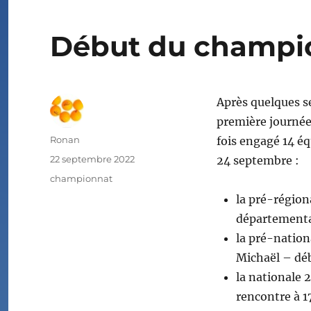
Début du champio
Après quelques se
première journé
Auteur
Ronan
fois engagé 14 éq
Publié
22 septembre 2022
24 septembre :
le
Étiquettes
championnat
la pré-régiona
départementa
la pré-nation
Michaël – déb
la nationale 
rencontre à 1