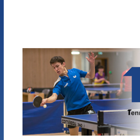
TTTMG
Tennis de Table de La Tronche Meylan Grenoble