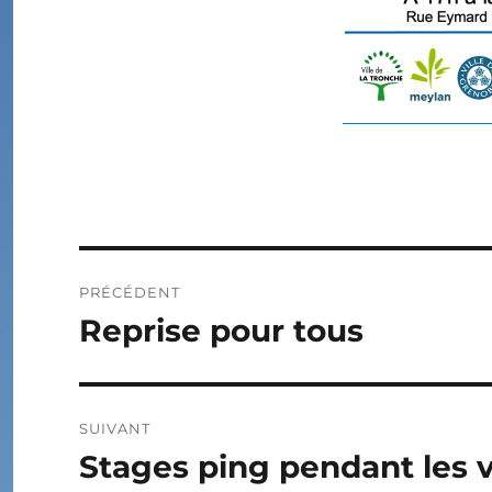
Navigation
PRÉCÉDENT
de
Reprise pour tous
Publication
précédente :
l’article
SUIVANT
Stages ping pendant les 
Publication