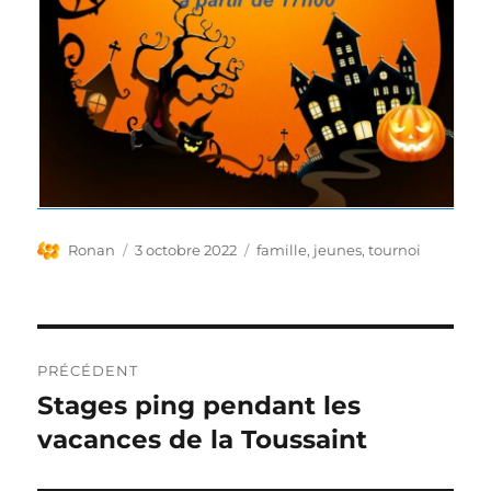
Auteur
Publié
Étiquettes
Ronan
3 octobre 2022
famille
,
jeunes
,
tournoi
le
Navigation
PRÉCÉDENT
de
Stages ping pendant les
Publication
précédente :
vacances de la Toussaint
l’article