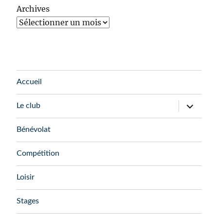
Archives
Accueil
ouvrir
Le club
le
sous-
menu
Bénévolat
Compétition
Loisir
Stages