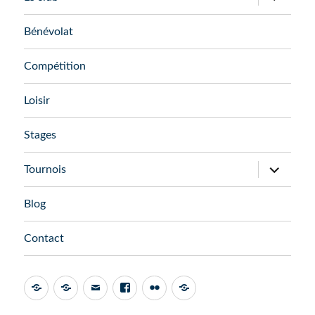
le
sous-
menu
Bénévolat
Compétition
Loisir
Stages
ouvrir
Tournois
le
sous-
menu
Blog
Contact
Admin
AssoConnect
Email
Facebook
Flickr
FFTT
Espace