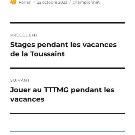
Auteur
Publié
Étiquettes
Ronan
22 octobre 2023
championnat
le
Navigation
PRÉCÉDENT
de
Stages pendant les vacances
Publication
précédente :
de la Toussaint
l’article
SUIVANT
Jouer au TTTMG pendant les
Publication
suivante :
vacances