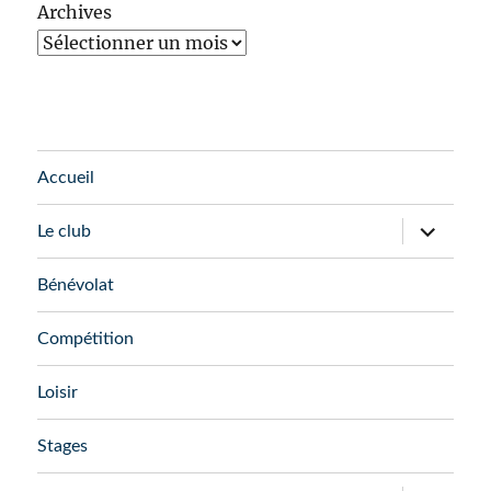
Archives
Accueil
ouvrir
Le club
le
sous-
menu
Bénévolat
Compétition
Loisir
Stages