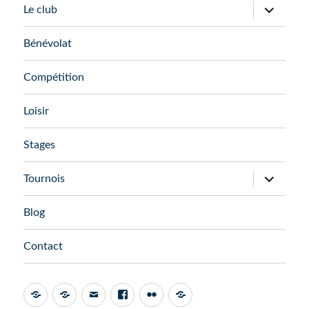
ouvrir
Le club
le
sous-
menu
Bénévolat
Compétition
Loisir
Stages
ouvrir
Tournois
le
sous-
menu
Blog
Contact
Admin
AssoConnect
Email
Facebook
Flickr
FFTT