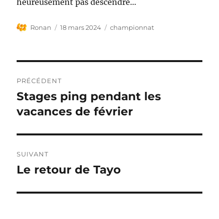
heureusement pas descendre…
Auteur
Publié
Étiquettes
Ronan
18 mars 2024
championnat
le
Navigation
PRÉCÉDENT
de
Stages ping pendant les
Publication
précédente :
vacances de février
l’article
SUIVANT
Le retour de Tayo
Publication
suivante :