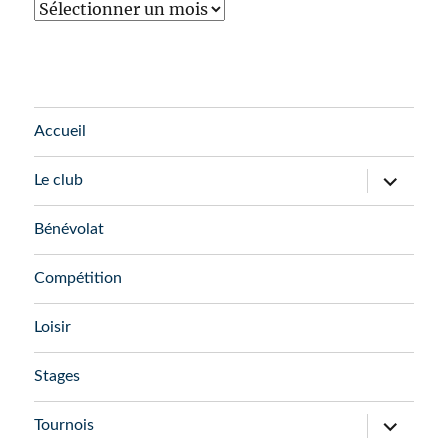
Accueil
ouvrir
Le club
le
sous-
menu
Bénévolat
Compétition
Loisir
Stages
ouvrir
Tournois
le