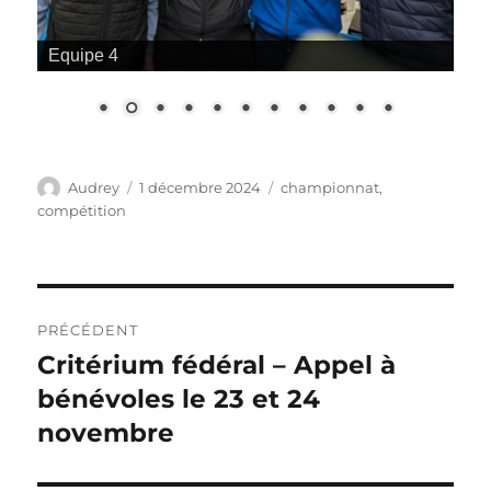
Equipe 4
Auteur
Publié
Étiquettes
Audrey
1 décembre 2024
championnat
,
le
compétition
Navigation
PRÉCÉDENT
de
Critérium fédéral – Appel à
Publication
précédente :
bénévoles le 23 et 24
l’article
novembre