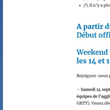
/!\ Il n’y a p
A partir 
Début off
Weekend s
les 14 et
Rejoignez-nous 
–
Samedi 14 sep
équipes de l’agg
GBTT). Venez déco