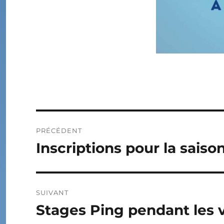
Navigation
PRÉCÉDENT
de
Inscriptions pour la sais
Publication
précédente :
l’article
SUIVANT
Stages Ping pendant les 
Publication
suivante :