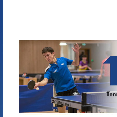
TTTMG
Tennis de Table de La Tronche Meylan Grenoble