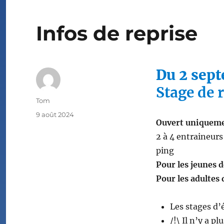
Infos de reprise
Du 2 sep
Stage de 
Auteur
Tom
Publié
9 août 2024
Ouvert uniqueme
le
2 à 4 entraineurs
ping
Pour les jeunes d
Pour les adultes 
Les stages d’
/!\ Il n’y a p