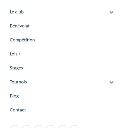
ouvrir
Le club
le
sous-
menu
Bénévolat
Compétition
Loisir
Stages
ouvrir
Tournois
le
sous-
menu
Blog
Contact