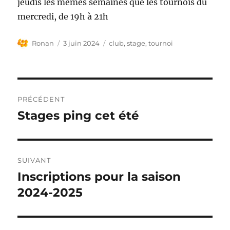
jeudis les mêmes semaines que les tournois du
mercredi, de 19h à 21h
Auteur
Publié
Étiquettes
Ronan
3 juin 2024
club
,
stage
,
tournoi
le
Navigation
PRÉCÉDENT
de
Stages ping cet été
Publication
précédente :
l’article
SUIVANT
Inscriptions pour la saison
Publication
suivante :
2024-2025