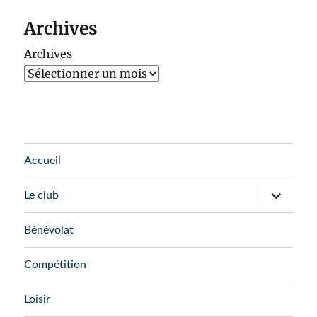
Archives
Archives
Accueil
ouvrir
Le club
le
sous-
menu
Bénévolat
Compétition
Loisir