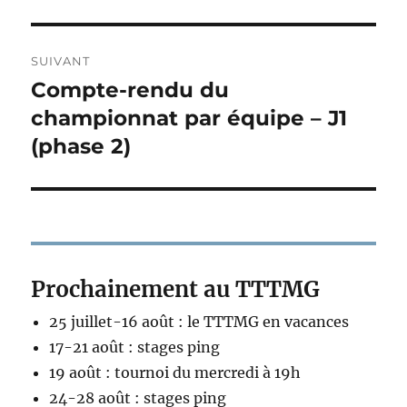
précédente :
l’article
SUIVANT
Compte-rendu du
Publication
suivante :
championnat par équipe – J1
(phase 2)
Prochainement au TTTMG
25 juillet-16 août : le TTTMG en vacances
17-21 août : stages ping
19 août : tournoi du mercredi à 19h
24-28 août : stages ping