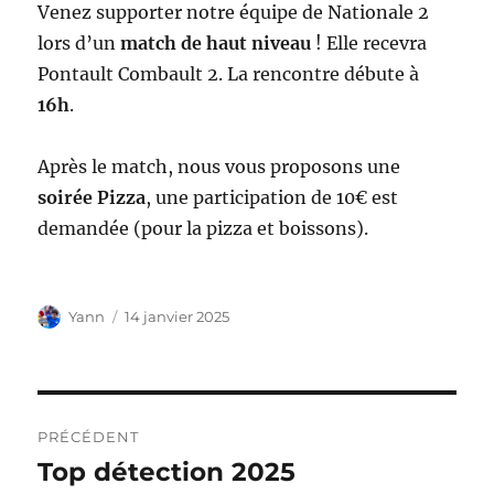
Venez supporter notre équipe de Nationale 2
lors d’un
match de haut niveau
! Elle recevra
Pontault Combault 2. La rencontre débute à
16h
.
Après le match, nous vous proposons une
soirée Pizza
, une participation de 10€ est
demandée (pour la pizza et boissons).
Auteur
Publié
Yann
14 janvier 2025
le
Navigation
PRÉCÉDENT
de
Top détection 2025
Publication