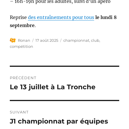
– 16h-19h pour les adultes, suivi d’un apéro
Reprise
des entraînements pour tous
le lundi 8
septembre
.
Auteur
Publié
Étiquettes
Ronan
17 août 2025
championnat
,
club
,
le
compétition
Navigation
PRÉCÉDENT
de
Le 13 juillet à La Tronche
Publication
précédente :
l’article
SUIVANT
J1 championnat par équipes
Publication
suivante :