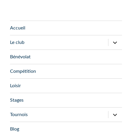
Accueil
ouvrir
Le club
le
sous-
menu
Bénévolat
Compétition
Loisir
Stages
ouvrir
Tournois
le
sous-
menu
Blog