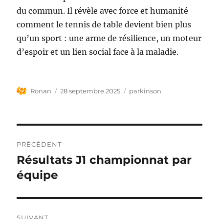
du commun. Il révèle avec force et humanité
comment le tennis de table devient bien plus
qu’un sport : une arme de résilience, un moteur
d’espoir et un lien social face à la maladie.
Auteur
Publié
Étiquettes
Ronan
28 septembre 2025
parkinson
le
Navigation
PRÉCÉDENT
de
Résultats J1 championnat par
Publication
précédente :
équipe
l’article
SUIVANT