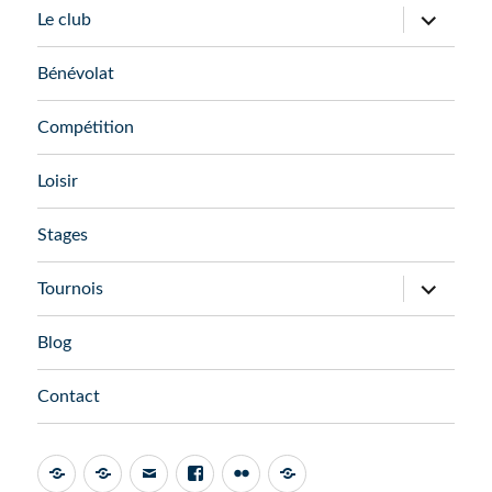
ouvrir
Le club
le
sous-
menu
Bénévolat
Compétition
Loisir
Stages
ouvrir
Tournois
le
sous-
menu
Blog
Contact
Admin
AssoConnect
Email
Facebook
Flickr
FFTT