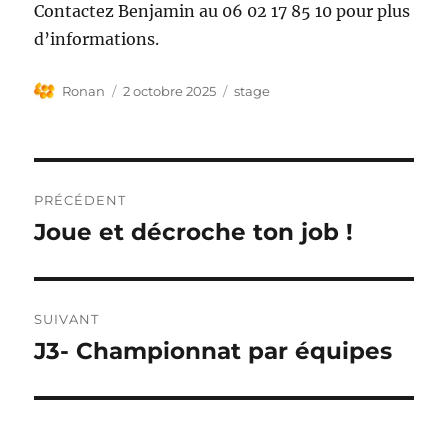
Contactez Benjamin au 06 02 17 85 10 pour plus
d’informations.
Auteur
Publié
Étiquettes
Ronan
2 octobre 2025
stage
le
Navigation
PRÉCÉDENT
de
Joue et décroche ton job !
Publication
précédente :
l’article
SUIVANT
J3- Championnat par équipes
Publication
suivante :