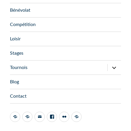
sous-
menu
Bénévolat
Compétition
Loisir
Stages
ouvrir
Tournois
le
sous-
menu
Blog
Contact
Admin
AssoConnect
Email
Facebook
Flickr
FFTT
Espace