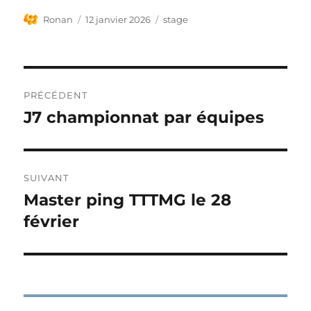
Auteur
Publié
Étiquettes
Ronan
12 janvier 2026
stage
le
Navigation
PRÉCÉDENT
de
J7 championnat par équipes
Publication
précédente :
l’article
SUIVANT
Master ping TTTMG le 28
Publication
suivante :
février