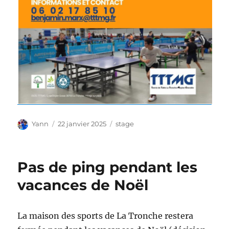
Auteur
Publié
Étiquettes
Yann
22 janvier 2025
stage
le
Pas de ping pendant les
vacances de Noël
La maison des sports de La Tronche restera