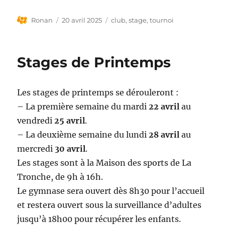
Auteur
Publié
Étiquettes
Ronan
20 avril 2025
club
,
stage
,
tournoi
le
Stages de Printemps
Les stages de printemps se dérouleront :
– La première semaine du mardi
22 avril
au
vendredi
25 avril
.
– La deuxième semaine du lundi
28 avril
au
mercredi
30 avril
.
Les stages sont à la Maison des sports de La
Tronche, de 9h à 16h.
Le gymnase sera ouvert dès 8h30 pour l’accueil
et restera ouvert sous la surveillance d’adultes
jusqu’à 18h00 pour récupérer les enfants.