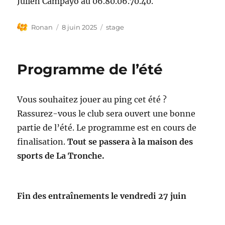
Julien Campayo au 06.80.06.70.40.
Auteur
Publié
Étiquettes
Ronan
8 juin 2025
stage
le
Programme de l’été
Vous souhaitez jouer au ping cet été ?
Rassurez-vous le club sera ouvert une bonne
partie de l’été. Le programme est en cours de
finalisation.
Tout se passera à la maison des
sports de La Tronche.
Fin des entraînements le vendredi 27 juin