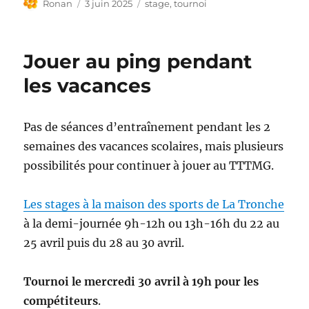
Auteur
Publié
Étiquettes
Ronan
3 juin 2025
stage
,
tournoi
le
Jouer au ping pendant
les vacances
Pas de séances d’entraînement pendant les 2
semaines des vacances scolaires, mais plusieurs
possibilités pour continuer à jouer au TTTMG.
Les stages à la maison des sports de La Tronche
à la demi-journée 9h-12h ou 13h-16h du 22 au
25 avril puis du 28 au 30 avril.
Tournoi le mercredi 30 avril à 19h pour les
compétiteurs
.