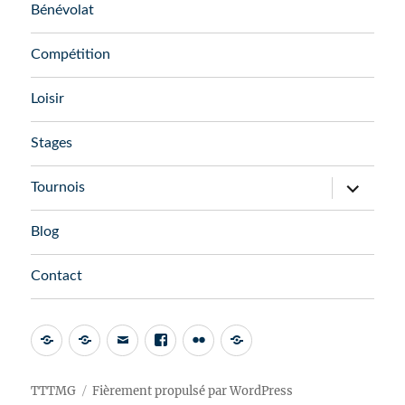
menu
Bénévolat
Compétition
Loisir
Stages
ouvrir
Tournois
le
sous-
menu
Blog
Contact
Admin
AssoConnect
Email
Facebook
Flickr
FFTT
Espace
Club
TTTMG
Fièrement propulsé par WordPress