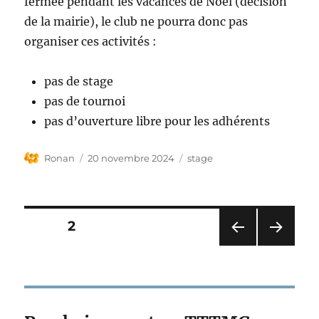
fermée pendant les vacances de Noël (décision
de la mairie), le club ne pourra donc pas
organiser ces activités :
pas de stage
pas de tournoi
pas d’ouverture libre pour les adhérents
Auteur
Publié
Étiquettes
Ronan
20 novembre 2024
stage
le
Pagination
PAGE
2
PAG
PAG
des
E
E
PRÉ
SUIV
publications
CÉD
ANT
ENT
E