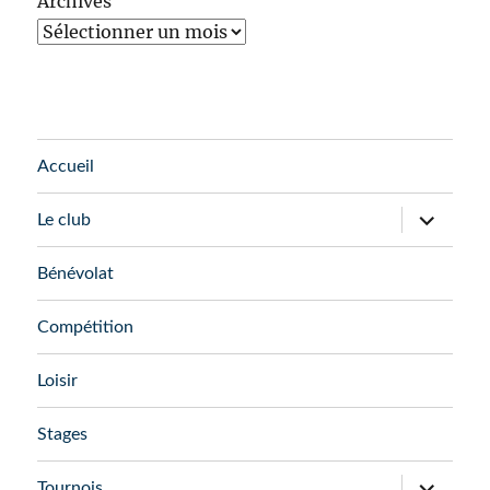
Archives
Accueil
ouvrir
Le club
le
sous-
menu
Bénévolat
Compétition
Loisir
Stages
ouvrir
Tournois