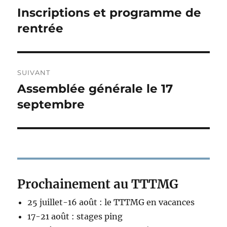
de
Inscriptions et programme de
Publication
précédente :
rentrée
l’article
SUIVANT
Assemblée générale le 17
Publication
suivante :
septembre
Prochainement au TTTMG
25 juillet-16 août : le TTTMG en vacances
17-21 août : stages ping