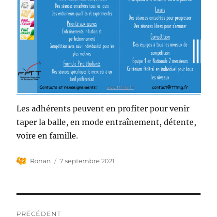
Les adhérents peuvent en profiter pour venir
taper la balle, en mode entraînement, détente,
voire en famille.
Auteur
Publié
Ronan
7 septembre 2021
le
Navigation
PRÉCÉDENT