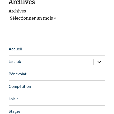
Archives
Archives
Accueil
ouvrir
Le club
le
sous-
menu
Bénévolat
Compétition
Loisir
Stages