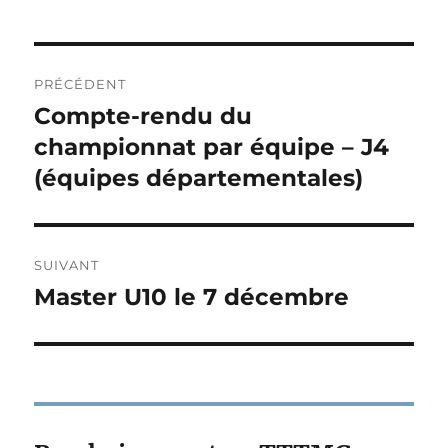
Navigation
PRÉCÉDENT
de
Compte-rendu du
Publication
précédente :
championnat par équipe – J4
l’article
(équipes départementales)
SUIVANT
Master U10 le 7 décembre
Publication
suivante :