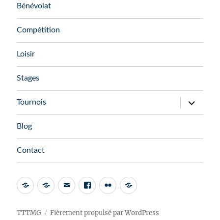
menu
Bénévolat
Compétition
Loisir
Stages
ouvrir
Tournois
le
sous-
menu
Blog
Contact
Admin
AssoConnect
Email
Facebook
Flickr
FFTT
Espace
Club
TTTMG
Fièrement propulsé par WordPress